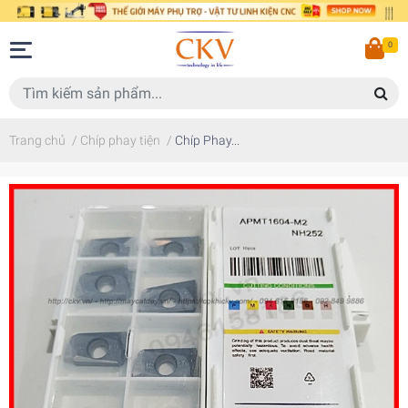
0
Trang chủ
/
Chíp phay tiện
/
Chíp Phay...