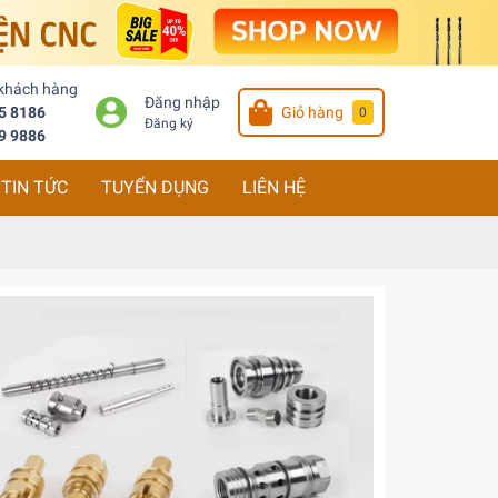
 khách hàng
Đăng nhập
5 8186
Giỏ hàng
0
Đăng ký
9 9886
TIN TỨC
TUYỂN DỤNG
LIÊN HỆ