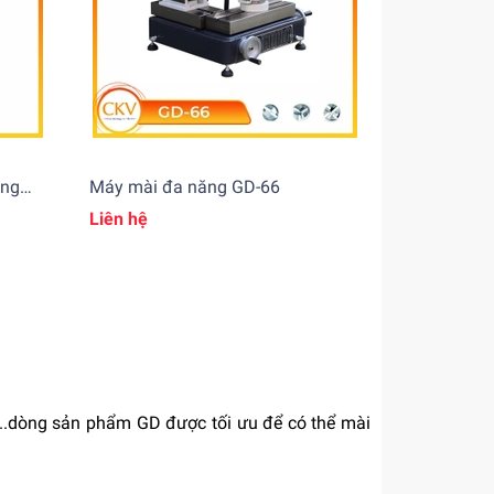
àng
Máy mài đa năng GD-66
ng
Liên hệ
..dòng sản phẩm GD được tối ưu để có thể mài