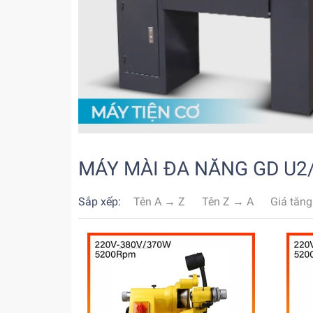
MÁY MÀI ĐA NĂNG GD U2/
Sắp xếp:
Tên A → Z
Tên Z → A
Giá tăng