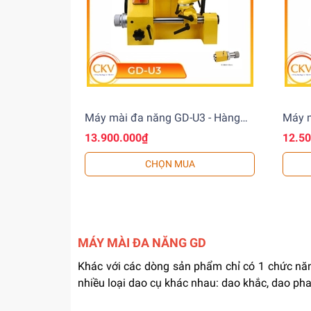
Máy mài đa năng GD-U3 - Hàng
Máy m
nhập khẩu, tốc độ mài nhanh, hiệu
nhập 
13.900.000₫
12.5
suất cao
chính
CHỌN MUA
MÁY MÀI ĐA NĂNG GD
Khác với các dòng sản phẩm chỉ có 1 chức nă
nhiều loại dao cụ khác nhau: dao khắc, dao phay