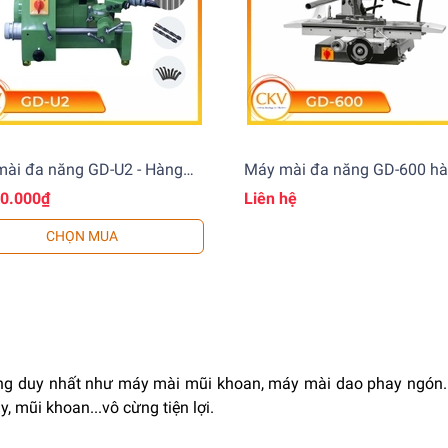
ài đa năng GD-U2 - Hàng
Máy mài đa năng GD-600 h
khẩu, đa năng, mài nhanh,
nhập khẩu, máy mài vạn nă
00.000₫
Liên hệ
 xác
CHỌN MUA
ng duy nhất như máy mài mũi khoan, máy mài dao phay ngón.
, mũi khoan...vô cừng tiện lợi.