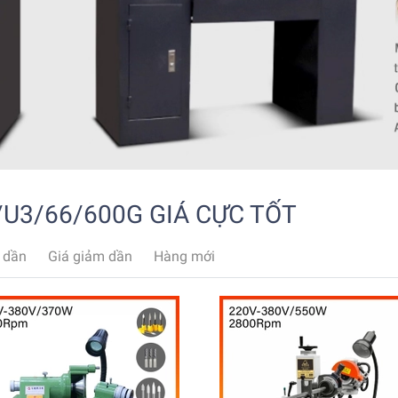
U3/66/600G GIÁ CỰC TỐT
 dần
Giá giảm dần
Hàng mới