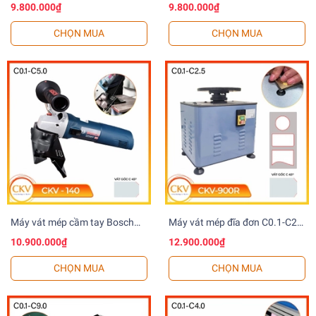
C0.1-C6.0 CKV-HR200
C3.0 CKV-HR300
9.800.000₫
9.800.000₫
CHỌN MUA
CHỌN MUA
Máy vát mép cầm tay Bosch
Máy vát mép đĩa đơn C0.1-C2.5
C0.1-C5.0 CKV-140
CKV-900R
10.900.000₫
12.900.000₫
CHỌN MUA
CHỌN MUA