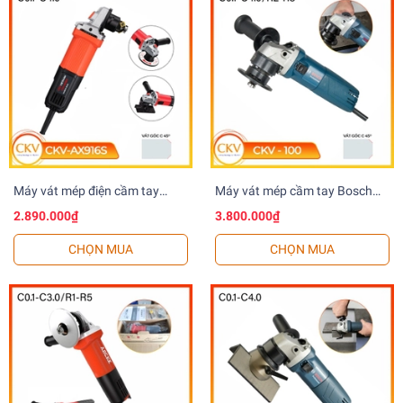
Máy vát mép điện cầm tay
Máy vát mép cầm tay Bosch
C0.1-C4.0 CKV-AX916
C0.1-C4.0 CKV-100
2.890.000₫
3.800.000₫
CHỌN MUA
CHỌN MUA