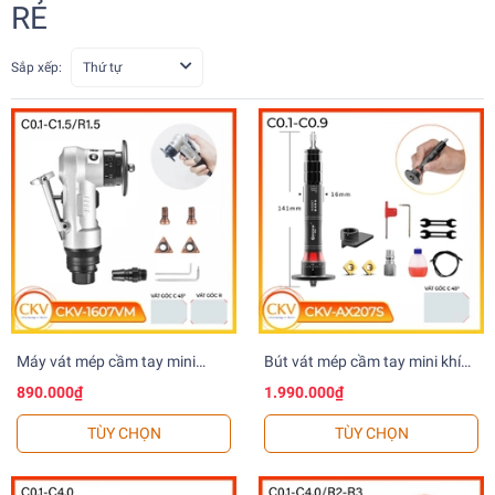
RẺ
Sắp xếp:
Thứ tự
Máy vát mép cầm tay mini
Bút vát mép cầm tay mini khí
C0.1-C1.5 CKV-1607VM
nén CKV-AX207S/CKV-
890.000₫
1.990.000₫
Đen/Bạc
AX207/CKV-AX210
TÙY CHỌN
TÙY CHỌN