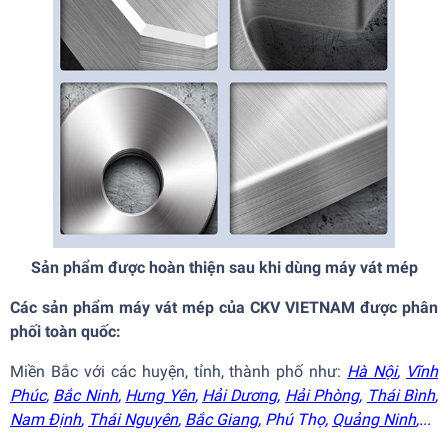
Sản phẩm được hoàn thiện sau khi dùng máy vát mép
Các sản phẩm máy vát mép của CKV VIETNAM được phân
phối toàn quốc:
Miền Bắc với các huyện, tỉnh, thành phố như:
Hà Nội
,
Vĩnh
Phúc
,
Bắc Ninh
,
Hưng Yên
,
Hải Dương
,
Hải Phòng
,
Thái Bình
,
Nam Định
,
Thái Nguyên
,
Bắc Giang
, Phú Thọ,
Quảng Ninh
,...