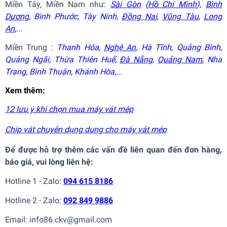
Miền Tây, Miền Nam như:
Sài Gòn
(
Hồ Chí Minh
),
Bình
Dương
, Bình Phước, Tây Ninh,
Đồng Nai
,
Vũng Tàu
,
Long
An
,...
Miền Trung :
Thanh Hóa,
Nghệ An
, Hà Tĩnh, Quảng Bình,
Quảng Ngãi, Thừa Thiên Huế,
Đà Nẵng
,
Quảng Nam
, Nha
Trang, Bình Thuận, Khánh Hòa,...
Xem thêm:
12 lưu ý khi chọn mua máy vát mép
Chip vát chuyên dụng dung cho máy vát mép
Để được hỗ trợ thêm các vấn đề liên quan đến đơn hàng,
báo giá, vui lòng liên hệ:
Hotline 1 - Zalo:
094 615 8186
Hotline 2 - Zalo:
092 849 9886
Email: info86.ckv@gmail.com