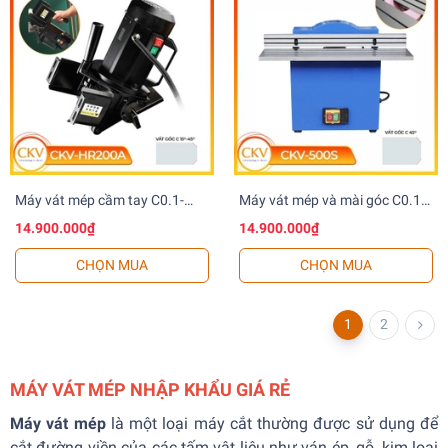
Máy vát mép cầm tay C0.1-
Máy vát mép và mài góc C0.1-
C9.0 CKV-HR200A
C4.0 CKV-500S
14.900.000₫
14.900.000₫
CHỌN MUA
CHỌN MUA
1
2
MÁY VÁT MÉP NHẬP KHẨU GIÁ RẺ
Máy vát mép
là một loại máy cắt thường được sử dụng để
cắt đường viền của các tấm vật liệu như ván ép, gỗ, kim loại