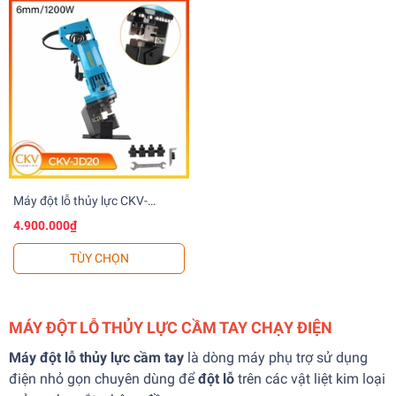
Máy đột lỗ thủy lực CKV-
JD20/JD20A Điện/6mm
4.900.000₫
TÙY CHỌN
MÁY ĐỘT LỖ THỦY LỰC CẦM TAY CHẠY ĐIỆN
Máy đột lỗ thủy lực cầm tay
là dòng máy phụ trợ sử dụng
điện nhỏ gọn chuyên dùng để
đột lỗ
trên các vật liệt kim loại