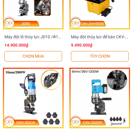
Máy đột lỗ thủy lực JD10 /Φ11-
Máy đột thủy lực để bàn CKV-
Φ25.5/L10mm/2-
700B Đột sâu, nhanh chóng,
14.900.000₫
9.490.000₫
3s/220V/2000W
nhiều phụ kiện
CHỌN MUA
TÙY CHỌN