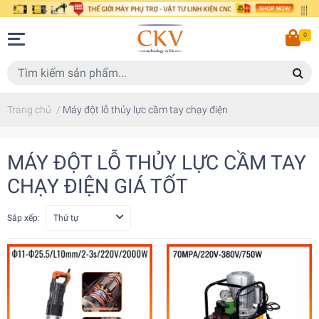
0
Trang chủ
/
Máy đột lỗ thủy lực cầm tay chạy điện
MÁY ĐỘT LỖ THỦY LỰC CẦM TAY
CHẠY ĐIỆN GIÁ TỐT
Sắp xếp:
Thứ tự