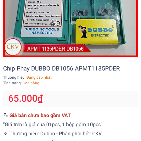
Chíp Phay DUBBO DB1056 APMT1135PDER
Thương hiệu:
Đang cập nhật
Tình trạng:
Còn hàng
65.000₫
📝
Giá bán chưa bao gồm VAT
"Giá trên là giá của 01pcs, 1 hộp gồm 10pcs"
🔹 Thương hiệu: Dubbo - Phân phối bởi: CKV