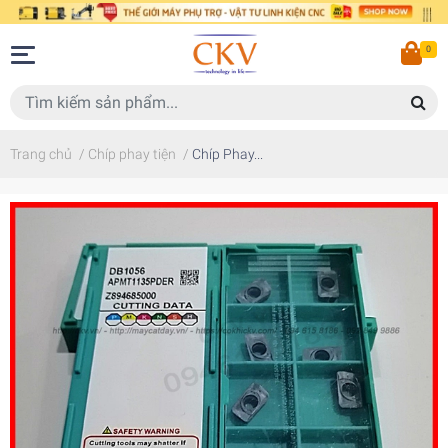
0
Trang chủ
/
Chíp phay tiện
/
Chíp Phay...