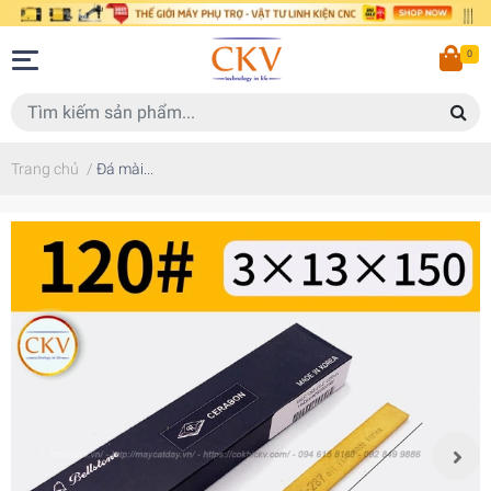
0
Trang chủ
/
Đá mài...