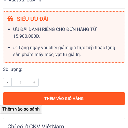
SIÊU ƯU ĐÃI
ƯU ĐÃI DÀNH RIÊNG CHO ĐƠN HÀNG TỪ
15.900.000Đ.
✅ Tặng ngay voucher giảm giá trực tiếp hoặc tặng
sản phẩm máy móc, vật tư giá trị.
Số lượng:
-
+
THÊM VÀO GIỎ HÀNG
Chỉ có ở CKV ViệtNam