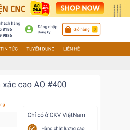
 khách hàng
Đăng nhập
5 8186
Giỏ hàng
0
Đăng ký
9 9886
TIN TỨC
TUYỂN DỤNG
LIÊN HỆ
h xác cao AO #400
àng
Chỉ có ở CKV ViệtNam
Hàng chất lượng cao