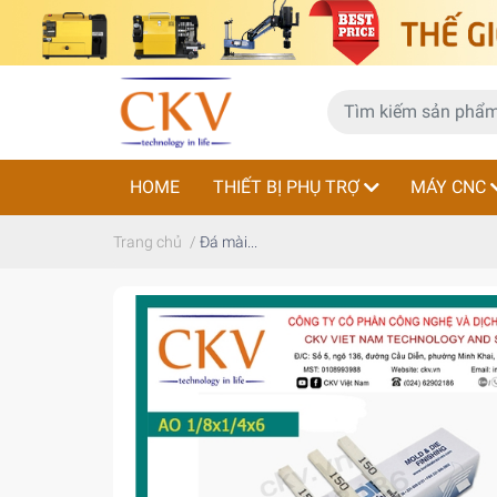
HOME
THIẾT BỊ PHỤ TRỢ
MÁY CNC
Trang chủ
/
Đá mài...