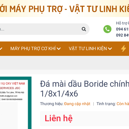
Hỗ trợ
094 61
092 84
MÁY PHỤ TRỢ CƠ KHÍ
VẬT TƯ LINH KIỆN
Đá mài dầu Boride chín
1/8x1/4x6
Thương hiệu:
Đang cập nhật
|
Tình trạng:
Còn h
Liên hệ