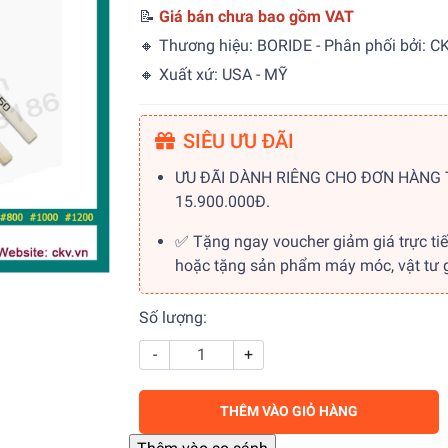
📝
Giá bán chưa bao gồm VAT
🔸 Thương hiệu: BORIDE - Phân phối bởi: C
🔸 Xuất xứ: USA - MỸ
SIÊU ƯU ĐÃI
ƯU ĐÃI DÀNH RIÊNG CHO ĐƠN HÀNG
15.900.000Đ.
✅ Tặng ngay voucher giảm giá trực ti
hoặc tặng sản phẩm máy móc, vật tư gi
Số lượng:
-
+
THÊM VÀO GIỎ HÀNG