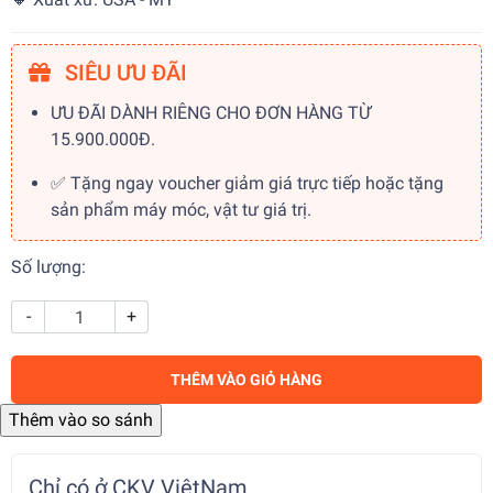
SIÊU ƯU ĐÃI
ƯU ĐÃI DÀNH RIÊNG CHO ĐƠN HÀNG TỪ
15.900.000Đ.
✅ Tặng ngay voucher giảm giá trực tiếp hoặc tặng
sản phẩm máy móc, vật tư giá trị.
Số lượng:
-
+
THÊM VÀO GIỎ HÀNG
Chỉ có ở CKV ViệtNam