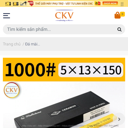
0
Trang chủ
/
Đá mài...