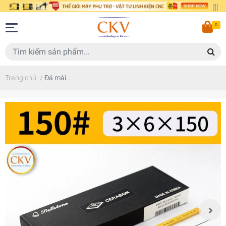
0
Trang chủ
/
Đá mài...