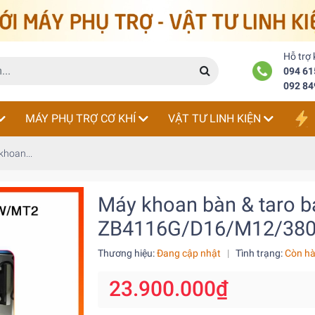
Hỗ trợ
094 61
092 84
MÁY PHỤ TRỢ CƠ KHÍ
VẬT TƯ LINH KIỆN
khoan...
Máy khoan bàn & taro b
ZB4116G/D16/M12/38
Thương hiệu:
Đang cập nhật
|
Tình trạng:
Còn h
23.900.000₫