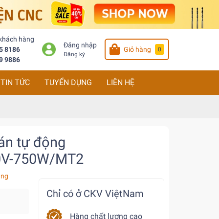
 khách hàng
Đăng nhập
5 8186
Giỏ hàng
0
Đăng ký
9 9886
TIN TỨC
TUYỂN DỤNG
LIÊN HỆ
án tự động
0V-750W/MT2
àng
Chỉ có ở CKV ViệtNam
Hàng chất lượng cao