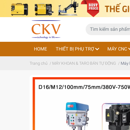
HOME
THIẾT BỊ PHỤ TRỢ
MÁY CNC
Trang chủ
/
MÁY KHOAN & TARO BÁN TỰ ĐỘNG
/
Máy 