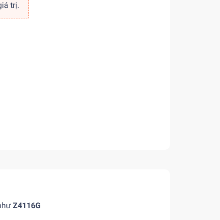
á trị.
 như
Z4116G