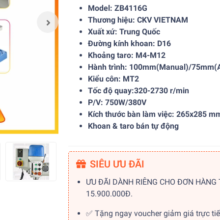
Model: ZB4116G
Thương hiệu: CKV VIETNAM
Xuất xứ: Trung Quốc
Đường kính khoan: D16
Khoảng taro: M4-M12
Hành trình: 100mm(Manual)/75mm(
Kiểu côn: MT2
Tốc độ quay:320-2730 r/min
P/V: 750W/380V
Kích thước bàn làm việc: 265x285 m
Khoan & taro bán tự động
SIÊU ƯU ĐÃI
ƯU ĐÃI DÀNH RIÊNG CHO ĐƠN HÀNG
15.900.000Đ.
✅ Tặng ngay voucher giảm giá trực ti