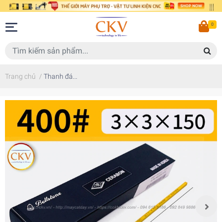
0
Trang chủ
/
Thanh đá...