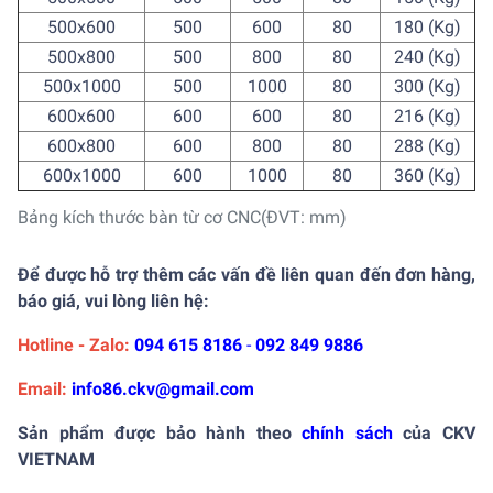
500x600
500
600
80
180 (Kg)
500x800
500
800
80
240 (Kg)
500x1000
500
1000
80
300 (Kg)
600x600
600
600
80
216 (Kg)
600x800
600
800
80
288 (Kg)
600x1000
600
1000
80
360 (Kg)
Bảng kích thước bàn từ cơ CNC(ĐVT: mm)
Để được hỗ trợ thêm các vấn đề liên quan đến đơn hàng,
báo giá, vui lòng liên hệ:
Hotline - Zalo:
094 615 8186
-
092 849 9886
Email:
info86.ckv@gmail.com
Sản phẩm được bảo hành theo
chính sách
của CKV
VIETNAM