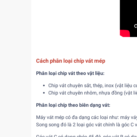
Cách phân loại chíp vát mép
Phân loại chip vát theo vật liệu:
Chip vát chuyên sắt, thép, inox (vật liệu 
Chip vát chuyên nhôm, nhựa đồng (vật l
Phân loại chíp theo biên dạng vát:
Máy vát mép có đa dạng các loại như: máy váy
Song song đó là 2 loại góc vát chính là góc C 
Góc vát C có dạng chéo 45 độ, góc vát R có dạ