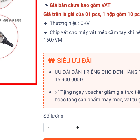
📝
Giá bán chưa bao gồm VAT
Giá trên là giá của 01 pcs, 1 hộp gồm 10 pc
🔹 Thương hiệu: CKV
🔹 Chíp vát cho máy vát mép cầm tay khí n
1607VM
SIÊU ƯU ĐÃI
ƯU ĐÃI DÀNH RIÊNG CHO ĐƠN HÀNG
15.900.000Đ.
✅ Tặng ngay voucher giảm giá trực ti
hoặc tặng sản phẩm máy móc, vật tư gi
Số lượng:
-
+