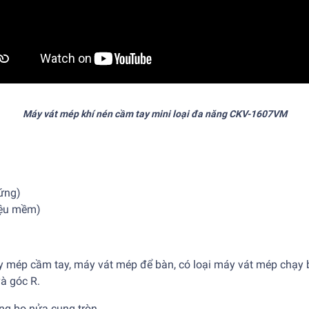
Máy vát mép khí nén cầm tay mini loại đa năng CKV-1607VM
cứng)
iệu mềm)
 mép cầm tay, máy vát mép để bàn, có loại máy vát mép chạy b
và góc R.
ng bo nửa cung tròn.