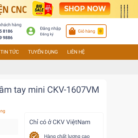
 khách hàng
Đăng nhập
5 8186
Giỏ hàng
0
Đăng ký
9 9886
TIN TỨC
TUYỂN DỤNG
LIÊN HỆ
cầm tay mini CKV-1607VM
àng
Chỉ có ở CKV ViệtNam
Hàng chất lượng cao