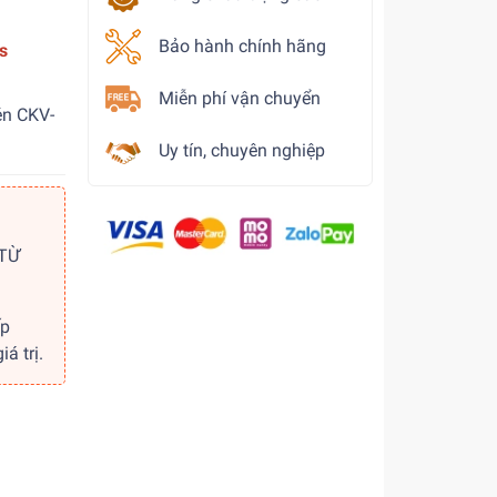
Bảo hành chính hãng
s
Miễn phí vận chuyển
én CKV-
Uy tín, chuyên nghiệp
 TỪ
ếp
á trị.