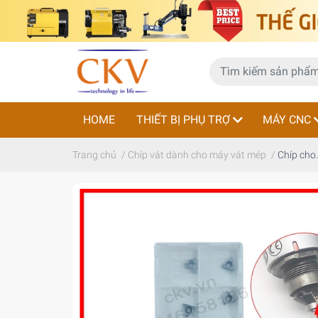
HOME
THIẾT BỊ PHỤ TRỢ
MÁY CNC
Trang chủ
/
Chíp vát dành cho máy vát mép
/
Chíp cho.