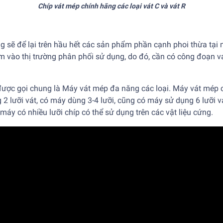
Chíp vát mép chính hãng các loại vát C và vát R
ng sẽ để lại trên hầu hết các sản phẩm phần cạnh phoi thừa tại 
m vào thị trường phân phối sử dụng, do đó, cần có công đoạn vát
được gọi chung là
Máy vát mép đa năng các loại
. Máy vát mép c
 2 lưỡi vát, có máy dùng 3-4 lưỡi, cũng có máy sử dụng 6 lưỡi v
áy có nhiều lưỡi chíp có thể sử dụng trên các vật liệu cứng.