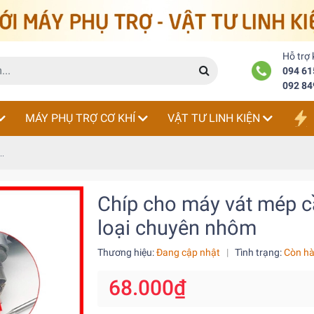
Hỗ trợ
094 61
092 84
MÁY PHỤ TRỢ CƠ KHÍ
VẬT TƯ LINH KIỆN
..
Chíp cho máy vát mép 
loại chuyên nhôm
Thương hiệu:
Đang cập nhật
|
Tình trạng:
Còn h
68.000₫