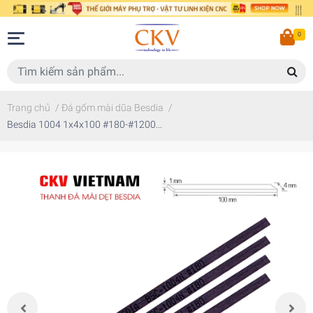
0
Trang chủ
/
Đá gốm mài dũa Besdia
/
Besdia 1004 1x4x100 #180-#1200...