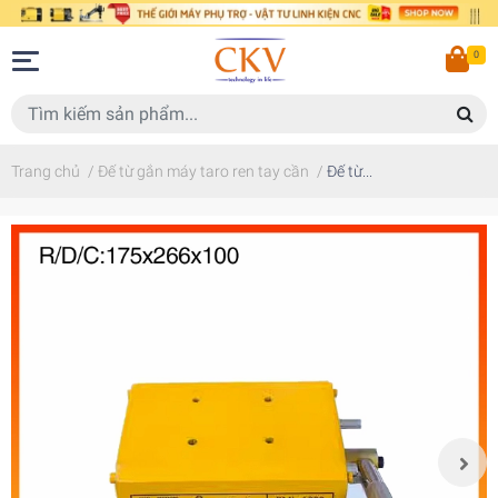
0
Trang chủ
/
Đế từ gắn máy taro ren tay cần
/
Đế từ...