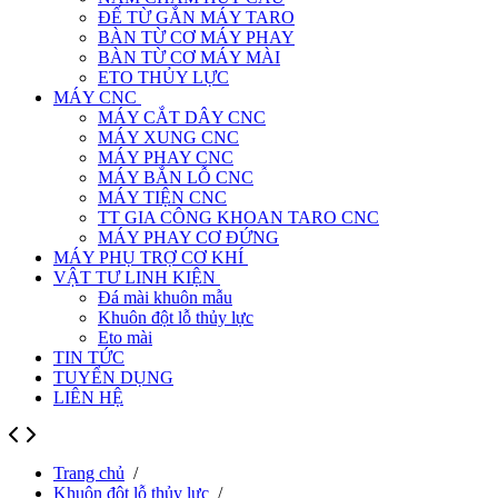
ĐẾ TỪ GẮN MÁY TARO
BÀN TỪ CƠ MÁY PHAY
BÀN TỪ CƠ MÁY MÀI
ETO THỦY LỰC
MÁY CNC
MÁY CẮT DÂY CNC
MÁY XUNG CNC
MÁY PHAY CNC
MÁY BẮN LỖ CNC
MÁY TIỆN CNC
TT GIA CÔNG KHOAN TARO CNC
MÁY PHAY CƠ ĐỨNG
MÁY PHỤ TRỢ CƠ KHÍ
VẬT TƯ LINH KIỆN
Đá mài khuôn mẫu
Khuôn đột lỗ thủy lực
Eto mài
TIN TỨC
TUYỂN DỤNG
LIÊN HỆ
Trang chủ
/
Khuôn đột lỗ thủy lực
/