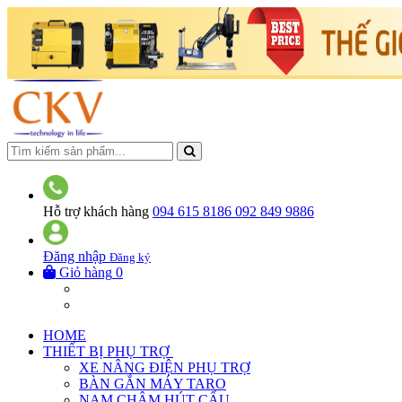
Hỗ trợ khách hàng
094 615 8186
092 849 9886
Đăng nhập
Đăng ký
Giỏ hàng
0
HOME
THIẾT BỊ PHỤ TRỢ
XE NÂNG ĐIỆN PHỤ TRỢ
BÀN GẮN MÁY TARO
NAM CHÂM HÚT CẨU