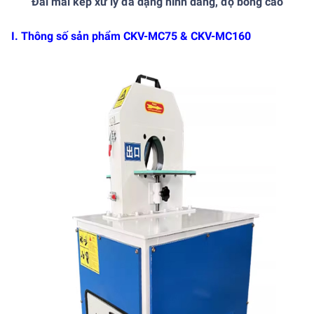
Đai mài kép xử lý đa dạng hình dáng, độ bóng cao
I. Thông số sản phẩm CKV-MC75 & CKV-MC160