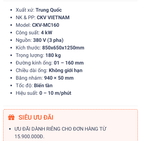
Xuất xứ:
Trung Quốc
NK & PP:
CKV VIETNAM
Model:
CKV-MC160
Công suất:
4 kW
Nguồn:
380 V (3 pha)
Kích thước:
850x650x1250mm
Trọng lượng:
180 kg
Đường kính ống:
01 – 160 mm
Chiều dài ống:
Không giới hạn
Băng nhám:
940 × 50 mm
Tốc độ:
Biến tần
Hiệu suất:
0 – 10 m/phút
SIÊU ƯU ĐÃI
ƯU ĐÃI DÀNH RIÊNG CHO ĐƠN HÀNG TỪ
15.900.000Đ.