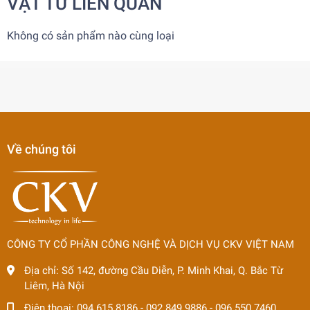
VẬT TƯ LIÊN QUAN
Không có sản phẩm nào cùng loại
Về chúng tôi
CÔNG TY CỔ PHẦN CÔNG NGHỆ VÀ DỊCH VỤ CKV VIỆT NAM
Địa chỉ:
Số 142, đường Cầu Diễn, P. Minh Khai, Q. Bắc Từ
Liêm, Hà Nội
Điện thoại:
094 615 8186
-
092 849 9886
-
096 550 7460