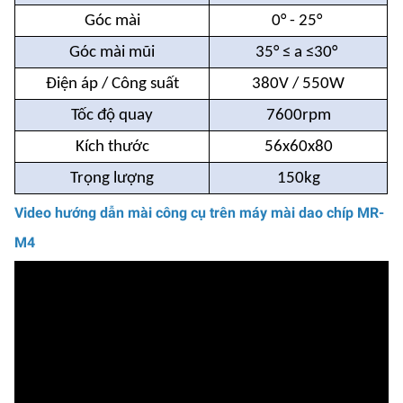
Góc mài
0° - 25°
Góc mài mũi
35° ≤ a ≤30°
Điện áp / Công suất
380V / 550W
Tốc độ quay
7600rpm
Kích thước
56x60x80
Trọng lượng
150kg
Video hướng dẫn mài công cụ trên máy mài dao chíp MR-
M4