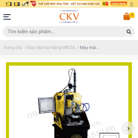
0
Trang chủ
/
Máy Mài Đa Năng MRCM
/
Máy mài...