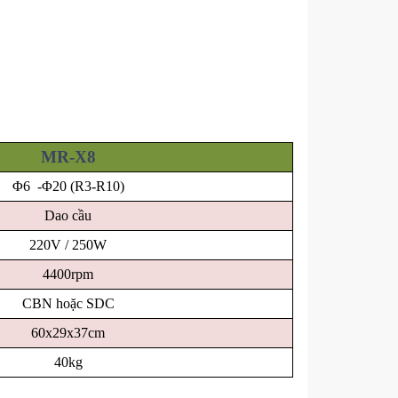
MR-X8
Φ6 -Φ20 (R3-R10)
Dao cầu
220V / 250W
4400rpm
CBN hoặc SDC
60x29x37cm
40kg