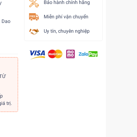
Bảo hành chính hãng
V
Miễn phí vận chuyển
: Dao
Uy tín, chuyên nghiệp
 TỪ
ếp
á trị.