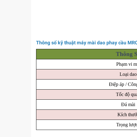
Thông số kỹ thuật máy mài dao phay cầu M
Thông 
Phạm vi m
Loại dao
Điệp áp / Côn
Tốc độ qu
Đá mài
Kích thướ
Trọng lượ