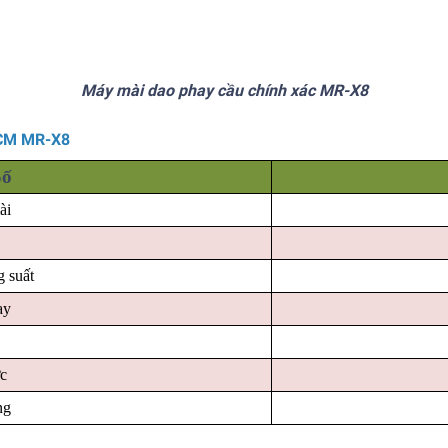
Máy mài dao phay cầu chính xác MR-X8
RCM MR-X8
Số
ài
g suất
ay
c
ng