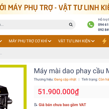
Hỗ trợ
094 61
092 84
MÁY PHỤ TRỢ CƠ KHÍ
VẬT TƯ LINH KIỆN
..
Máy mài dao phay cầu
Thương hiệu:
Đang cập nhật
|
Tình trạng:
Còn h
51.900.000₫
📝
Giá bán chưa bao gồm VAT