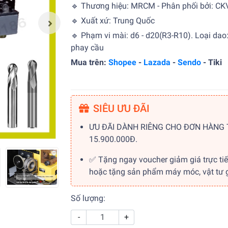
🔹 Thương hiệu: MRCM - Phân phối bởi: CK
🔹 Xuất xứ: Trung Quốc
🔹 Phạm vi mài: d6 - d20(R3-R10). Loại dao
phay cầu
Mua trên:
Shopee
-
Lazada
-
Sendo
- Tiki
SIÊU ƯU ĐÃI
ƯU ĐÃI DÀNH RIÊNG CHO ĐƠN HÀNG
15.900.000Đ.
✅ Tặng ngay voucher giảm giá trực ti
hoặc tặng sản phẩm máy móc, vật tư gi
Số lượng:
-
+