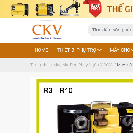
HOME
THIẾT BỊ PHỤ TRỢ
MÁY CNC
Trang chủ
/
Máy Mài Dao Phay Ngón MRCM
/
Máy mài.