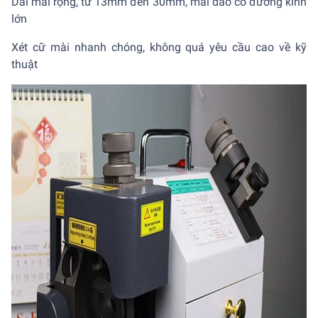
Dải mài rộng, từ 13mm đến 30mm, mài dao có đường kính
lớn
Xét cữ mài nhanh chóng, không quá yêu cầu cao về kỹ
thuật