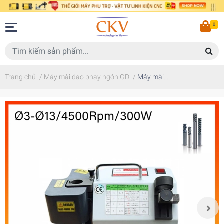
0
Trang chủ
/
Máy mài dao phay ngón GD
/
Máy mài...