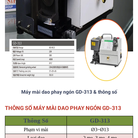
Máy mài dao phay ngón GD-313 & thông số
THÔNG SỐ MÁY MÀI DAO PHAY NGÓN GD-313
Thông Số
GD-313
Phạm vi mài
Ø3~Ø13
Loại dao
2 me, 3 me, 4 me