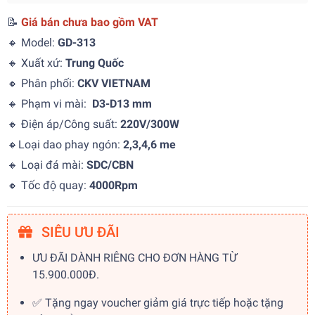
📝
Giá bán chưa bao gồm VAT
🔸 Model:
GD-313
🔸 Xuất xứ:
Trung Quốc
🔸 Phân phối:
CKV VIETNAM
🔸 Phạm vi mài:
D3-D13 mm
🔸 Điện áp/Công suất:
220V/300W
🔸Loại dao phay ngón:
2,3,4,6 me
🔸 Loại đá mài:
SDC/CBN
🔸 Tốc độ quay:
4000Rpm
SIÊU ƯU ĐÃI
ƯU ĐÃI DÀNH RIÊNG CHO ĐƠN HÀNG TỪ
15.900.000Đ.
✅ Tặng ngay voucher giảm giá trực tiếp hoặc tặng