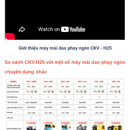
Giới thiệu máy mài dao phay ngón CKV - H25
So sánh CKV-H25 với một số máy mài dao phay ngón
chuyên dụng khác