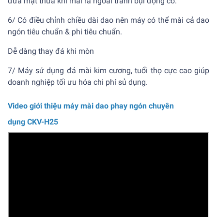
đưa mạt thừa khi mài ra ngoài tránh bụi động cơ.
6/ Có điều chỉnh chiều dài dao nên máy có thể mài cả dao
ngón tiêu chuẩn & phi tiêu chuẩn.
Dễ dàng thay đá khi mòn
7/ Máy sử dụng đá mài kim cương, tuổi thọ cực cao giúp
doanh nghiệp tối ưu hóa chi phí sủ dụng.
Video giới thiệu máy mài dao phay ngón chuyên
dụng CKV-H25