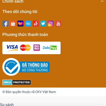
Chính sách
Theo dõi chúng tôi
Phương thức thanh toán
Máy mài dao phay ngón D4-25mm CKV-H25
22.900.000₫
undefined
© Bản quyền thuộc về CKV Việt Nam
So sánh