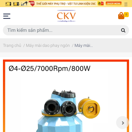
0
Trang chủ
/
Máy mài dao phay ngón
/
Máy mài...