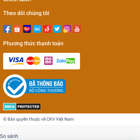
Theo dõi chúng tôi
Phương thức thanh toán
Máy mài dao phay ngón dùng 2 đá GD-313B
15.900.000₫
undefined
© Bản quyền thuộc về CKV Việt Nam
So sánh