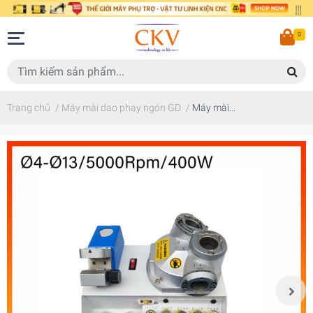
0
Trang chủ
/
Máy mài dao phay ngón GD
/
Máy mài...