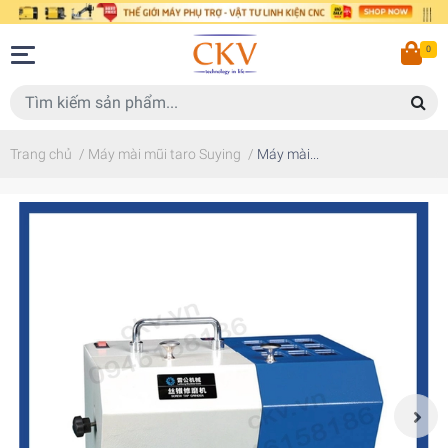
0
Trang chủ
/
Máy mài mũi taro Suying
/
Máy mài...