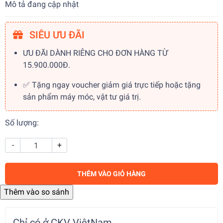
Mô tả đang cập nhật
SIÊU ƯU ĐÃI
ƯU ĐÃI DÀNH RIÊNG CHO ĐƠN HÀNG TỪ
15.900.000Đ.
✅ Tặng ngay voucher giảm giá trực tiếp hoặc tặng
sản phẩm máy móc, vật tư giá trị.
Số lượng:
-
+
THÊM VÀO GIỎ HÀNG
Chỉ có ở CKV ViệtNam