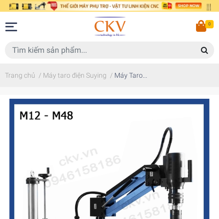
0
Trang chủ
/
Máy taro điện Suying
/
Máy Taro...