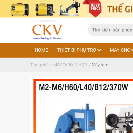
HOME
THIẾT BỊ PHỤ TRỢ
MÁY CNC
Trang chủ
/
MÁY TARO LY HỢP
/
Máy taro...