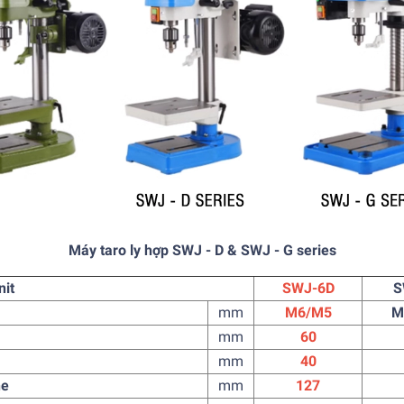
Máy taro ly hợp SWJ - D & SWJ - G series
it
SWJ-6D
S
mm
M6/M5
M
mm
60
mm
40
ne
mm
127