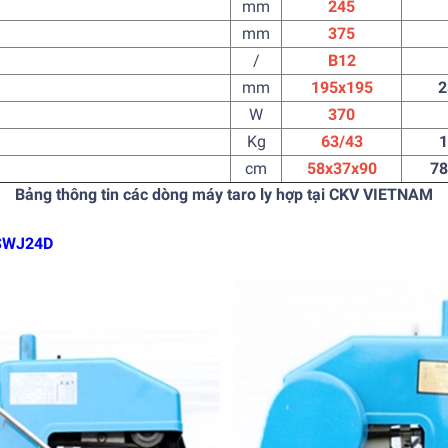
mm
245
mm
375
/
B12
mm
195x195
2
W
370
Kg
63/43
1
cm
58x37x90
78
Bảng thông tin các dòng máy taro ly hợp tại CKV VIETNAM
/SWJ24D