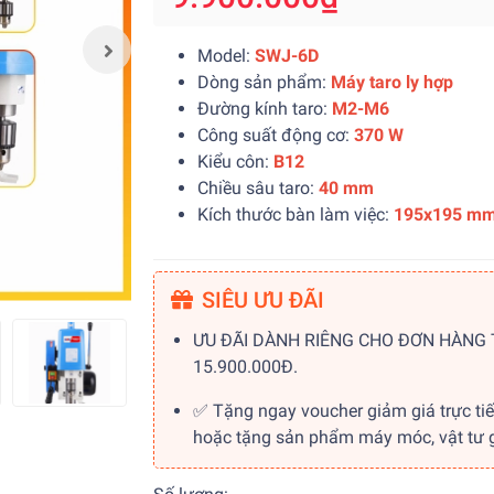
Model:
SWJ-6D
Dòng sản phẩm:
Máy taro ly hợp
Đường kính taro:
M2-M6
Công suất động cơ:
370 W
Kiểu côn:
B12
Chiều sâu taro:
40
mm
Kích thước bàn làm việc:
195x195 m
SIÊU ƯU ĐÃI
ƯU ĐÃI DÀNH RIÊNG CHO ĐƠN HÀNG
15.900.000Đ.
✅ Tặng ngay voucher giảm giá trực ti
hoặc tặng sản phẩm máy móc, vật tư gi