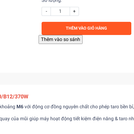
Số lượng:
-
+
THÊM VÀO GIỎ HÀNG
40/B12/370W
g khoảng
M6
với động cơ đồng nguyên chất cho phép taro bền bỉ,
quay của mũi giúp máy hoạt động tiết kiệm điện năng & taro nhi