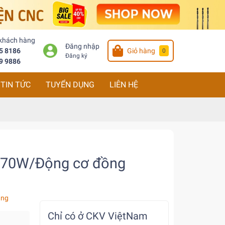
 khách hàng
Đăng nhập
5 8186
Giỏ hàng
0
Đăng ký
9 9886
TIN TỨC
TUYỂN DỤNG
LIÊN HỆ
70W/Động cơ đồng
àng
Chỉ có ở CKV ViệtNam