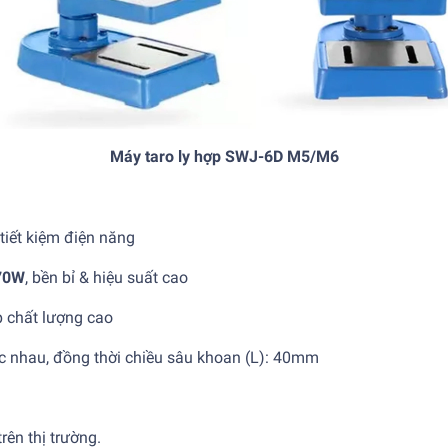
Máy taro ly hợp SWJ-6D M5/M6
tiết kiệm điện năng
70W
, bền bỉ & hiệu suất cao
p chất lượng cao
ác nhau, đồng thời chiều sâu khoan (L): 40mm
rên thị trường.