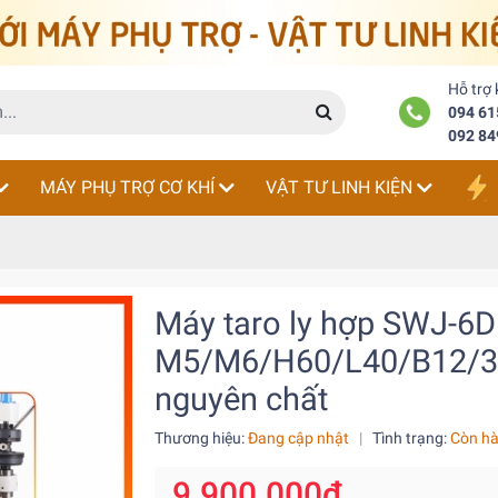
Hỗ trợ
094 61
092 84
MÁY PHỤ TRỢ CƠ KHÍ
VẬT TƯ LINH KIỆN
Máy taro ly hợp SWJ-6D
M5/M6/H60/L40/B12/3
nguyên chất
Thương hiệu:
Đang cập nhật
|
Tình trạng:
Còn h
9.900.000₫