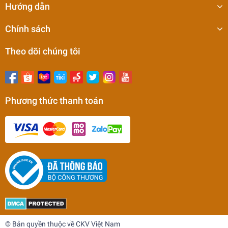
Hướng dẫn
Chính sách
Theo dõi chúng tôi
Phương thức thanh toán
Máy taro tay cần cổ xoay khí nén CKV-M12K
13.900.000₫
undefined
© Bản quyền thuộc về CKV Việt Nam