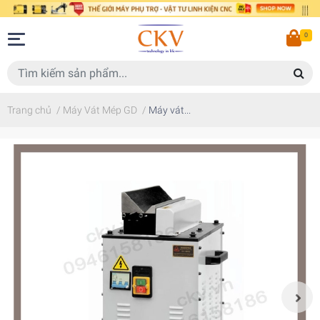
0
Trang chủ
/
Máy Vát Mép GD
/
Máy vát...