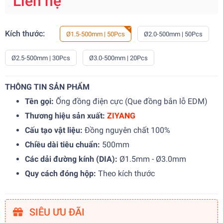
Liên hệ
Kích thước:
Ø1.5-500mm | 50Pcs
Ø2.0-500mm | 50Pcs
Ø2.5-500mm | 30Pcs
Ø3.0-500mm | 20Pcs
THÔNG TIN SẢN PHẨM
Tên gọi:
Ống đồng điện cực (Que đồng bắn lỗ EDM)
Thương hiệu sản xuất:
ZIYANG
Cấu tạo vật liệu:
Đồng nguyên chất 100%
Chiều dài tiêu chuẩn:
500mm
Các dải đường kính (DIA):
Ø1.5mm - Ø3.0mm
Quy cách đóng hộp:
Theo kích thước
SIÊU ƯU ĐÃI