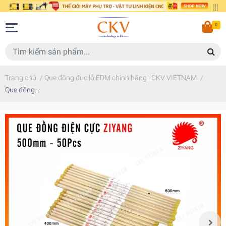
0
Trang chủ
/
Que đồng đục lỗ EDM chính hãng | CKV VIETNAM
/
Que đồng...