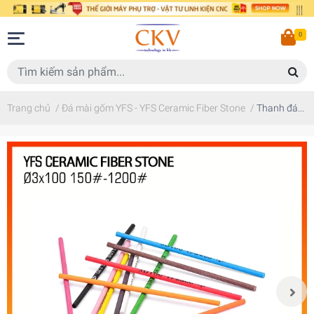
0
Trang chủ
/
Đá mài gốm YFS - YFS Ceramic Fiber Stone
/
Thanh đá...