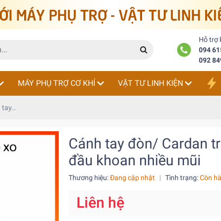
Hỗ trợ
094 61
092 84
MÁY PHỤ TRỢ CƠ KHÍ
VẬT TƯ LINH KIỆN
tay...
Cánh tay đòn/ Cardan t
đầu khoan nhiều mũi
Thương hiệu:
Đang cập nhật
|
Tình trạng:
Còn h
Liên hệ