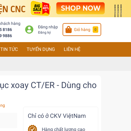
 khách hàng
Đăng nhập
5 8186
Giỏ hàng
0
Đăng ký
9 9886
TIN TỨC
TUYỂN DỤNG
LIÊN HỆ
rục xoay CT/ER - Dùng cho
àng
Chỉ có ở CKV ViệtNam
Hàng chất lượng cao