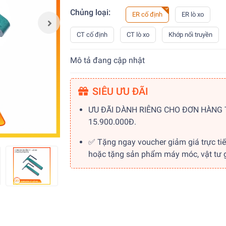
Chủng loại:
ER cố định
ER lò xo
CT cố định
CT lò xo
Khớp nối truyền
Mô tả đang cập nhật
SIÊU ƯU ĐÃI
ƯU ĐÃI DÀNH RIÊNG CHO ĐƠN HÀNG
15.900.000Đ.
✅ Tặng ngay voucher giảm giá trực ti
hoặc tặng sản phẩm máy móc, vật tư gi