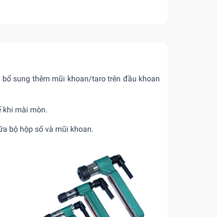
c bổ sung thêm mũi khoan/taro trên đầu khoan
hế khi mài mòn.
iữa bộ hộp số và mũi khoan.