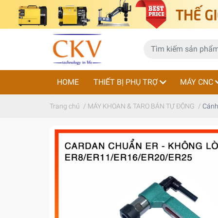
HOME
THIẾT BỊ PHỤ TRỢ
MÁY CNC
Trang chủ
/
MÁY KHOAN & TARO BÁN TỰ ĐỘNG
/
Cánh 