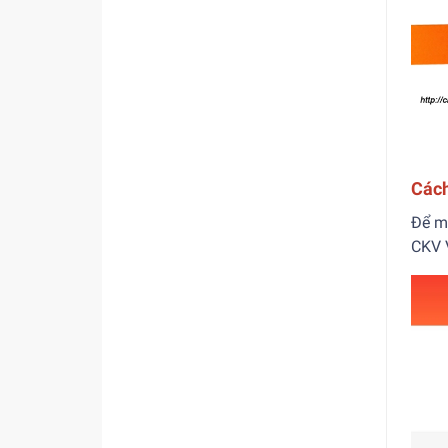
Cách
Để m
CKV V