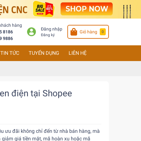
 khách hàng
Đăng nhập
5 8186
Giỏ hàng
0
Đăng ký
9 9886
TIN TỨC
TUYỂN DỤNG
LIÊN HỆ
ren điện tại Shopee
ều ưu đãi không chỉ đến từ nhà bán hàng, mà
 giảm giá tiền mặt, mã hoàn xu hoặc mã