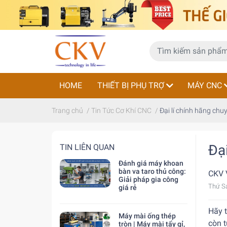
HOME
THIẾT BỊ PHỤ TRỢ
MÁY CNC
Trang chủ
/
Tin Tức Cơ Khí CNC
/
Đại lí chính hãng chu
Đạ
TIN LIÊN QUAN
Đánh giá máy khoan
bàn va taro thủ công:
CKV 
Giải pháp gia công
Thứ S
giá rẻ
Hãy 
Máy mài ống thép
còn 
tròn | Máy mài tẩy gỉ,