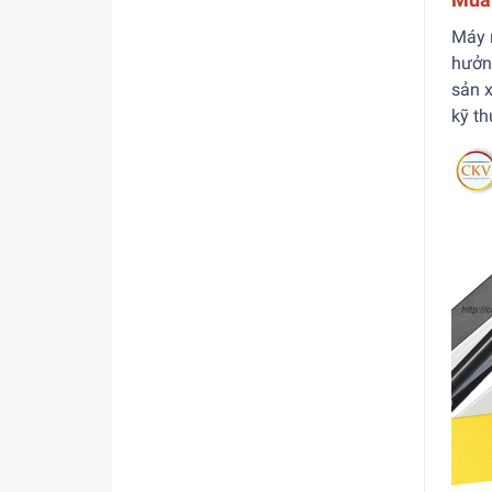
Máy 
hưởn
sản x
kỹ th