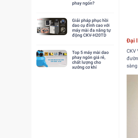
phay ngón?
Giải pháp phục hồi
dao cụ đỉnh cao với
máy mài đa năng tự
động CKV-H20TD
Đại 
CKV 
Top 5 máy mài dao
phay ngón giá rẻ,
đườn
chất lượng cho
sàng 
xưởng cơ khí