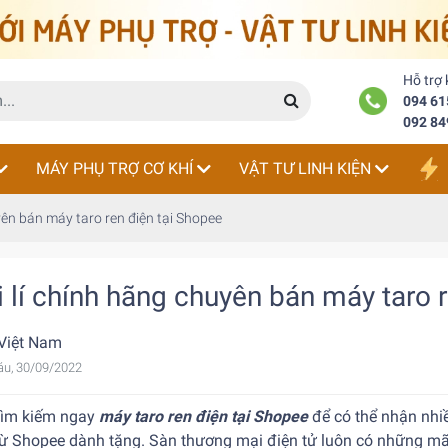
Hỗ trợ
094 61
092 84
MÁY PHỤ TRỢ CƠ KHÍ
VẬT TƯ LINH KIỆN
yên bán máy taro ren điện tại Shopee
i lí chính hãng chuyên bán máy taro 
Việt Nam
áu, 30/09/2022
tìm kiếm ngay
máy taro ren điện tại Shopee
để có thể nhận nhi
từ Shopee dành tặng. Sàn thương mại điện tử luôn có những mã