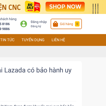
 khách hàng
Đăng nhập
5 8186
Giỏ hàng
0
Đăng ký
9 9886
TIN TỨC
TUYỂN DỤNG
LIÊN HỆ
ại Lazada có bảo hành uy