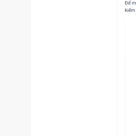
Để m
kiếm 