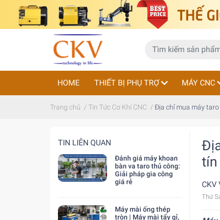
HOME
THIẾT BỊ PHỤ TRỢ
MÁY CNC
Trang chủ
/
Tin Tức Cơ Khí CNC
/
Địa chỉ mua máy taro
Đị
TIN LIÊN QUAN
tín
Đánh giá máy khoan
bàn va taro thủ công:
Giải pháp gia công
giá rẻ
CKV 
Thứ S
Máy mài ống thép
tròn | Máy mài tẩy gỉ,