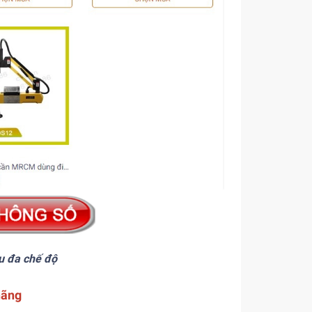
u đa chế độ
hãng