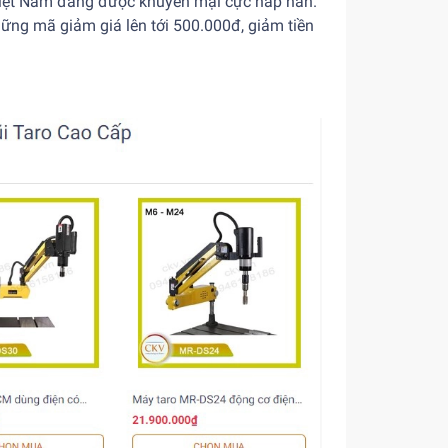
iệt Nam đang được khuyến mại cực hấp hẫn.
ững mã giảm giá lên tới 500.000đ, giảm tiền