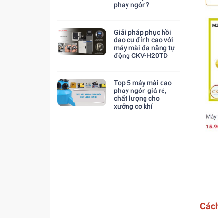
phay ngón?
Giải pháp phục hồi
dao cụ đỉnh cao với
máy mài đa năng tự
động CKV-H20TD
Top 5 máy mài dao
phay ngón giá rẻ,
chất lượng cho
xưởng cơ khí
Cách