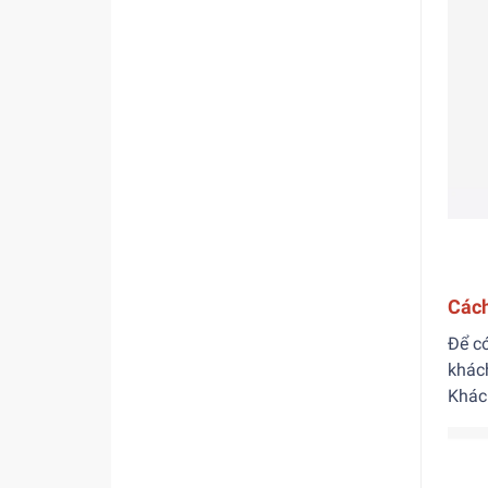
Cách
Để c
khách
Khác