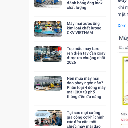
Máy 
đánh bóng ống inox
Khi 
chất lượng
mặt n
Máy mài xước ống
Xem 
kim loại chất lượng
CKV VIETNAM
Top mẫu máy taro
ren điện tay cần xoay
được ưa chuộng nhất
2026
Nên mua máy mài
dao phay ngón nào?
Phân loại 4 dòng máy
mài CKV từ phổ
thông đến đa năng
Tại sao mọi xưởng
gia công cơ khí chính
xác đều cần một
chiếc máy mài dao