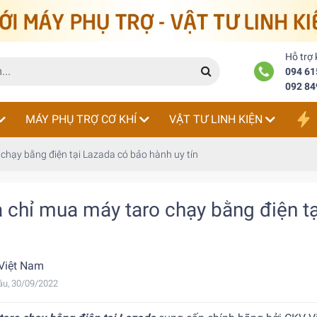
Hỗ trợ
094 61
092 84
MÁY PHỤ TRỢ CƠ KHÍ
VẬT TƯ LINH KIỆN
 chạy bằng điện tại Lazada có bảo hành uy tín
a chỉ mua máy taro chạy bằng điện t
Việt Nam
áu, 30/09/2022