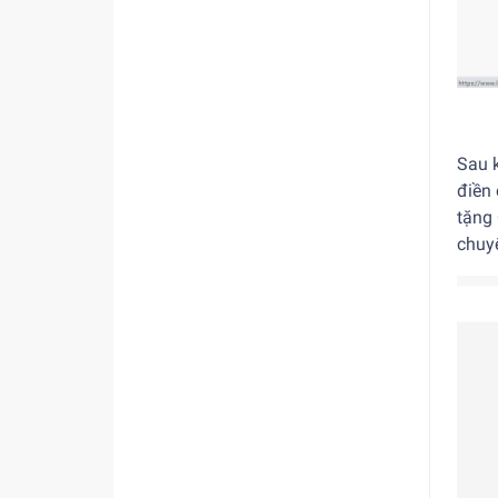
Sau k
điền 
tặng 
chuy