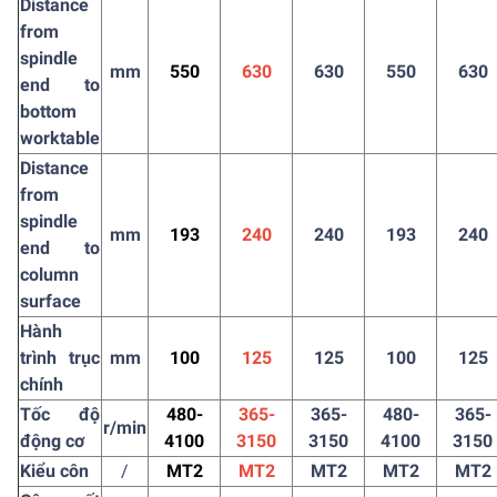
Distance
from
spindle
mm
550
630
630
550
630
end to
bottom
worktable
Distance
from
spindle
mm
193
240
240
193
240
end to
column
surface
Hành
trình trục
mm
100
125
125
100
125
chính
Tốc độ
480-
365-
365-
480-
365-
r/min
động cơ
4100
3150
3150
4100
3150
Kiểu côn
/
MT2
MT2
MT2
MT2
MT2