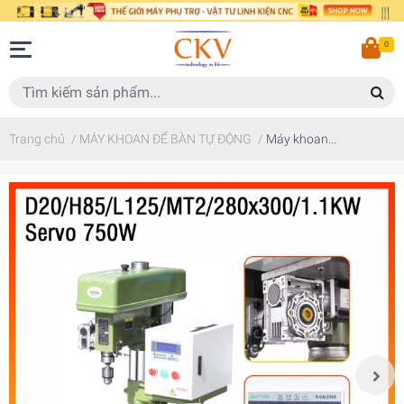
0
Trang chủ
/
MÁY KHOAN ĐỂ BÀN TỰ ĐỘNG
/
Máy khoan...