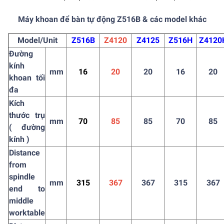
Máy khoan để bàn tự động Z516B & các model khác
Model/Unit
Z516B
Z4120
Z4125
Z516H
Z4120
Đường
kính
mm
16
20
20
16
20
khoan tối
đa
Kích
thước trụ
mm
70
85
85
70
85
( đường
kính )
Distance
from
spindle
mm
315
367
367
315
367
end to
middle
worktable