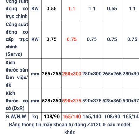
Công suất
động cơ
KW
0.55
1.1
1.1
0.55
1.1
trục chính
Công suất
động cơ
cấp trục
KW
0.75
0.75
0.75
0.75
0.75
chính
(Servo)
Kích
thước bàn
mm
265x265
280x300
280x300
265x265
280x3
làm việc/
đê
Kích
thước cơ
mm
528x360
590x375
590x375
528x360
590x3
sở (DxR)
G.W/N.W
kg
108/90
165/140
165/140
108/90
165/14
Bảng thông tin máy khoan tự động Z4120 & các model
khác