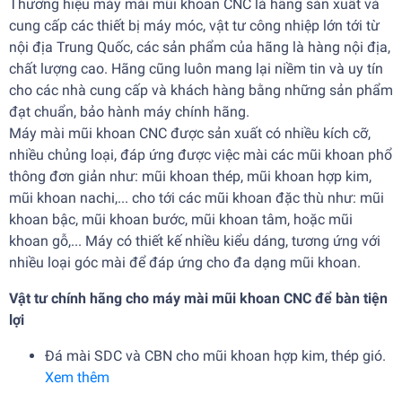
Thương hiệu máy mài mũi khoan CNC là hãng sản xuất và
cung cấp các thiết bị máy móc, vật tư công nhiệp lớn tới từ
nội địa Trung Quốc, các sản phẩm của hãng là hàng nội địa,
chất lượng cao. Hãng cũng luôn mang lại niềm tin và uy tín
cho các nhà cung cấp và khách hàng bằng những sản phẩm
đạt chuẩn, bảo hành máy chính hãng.
Máy mài mũi khoan CNC được sản xuất có nhiều kích cỡ,
nhiều chủng loại, đáp ứng được việc mài các mũi khoan phổ
thông đơn giản như: mũi khoan thép, mũi khoan hợp kim,
mũi khoan nachi,... cho tới các mũi khoan đặc thù như: mũi
khoan bậc, mũi khoan bước, mũi khoan tâm, hoặc mũi
khoan gỗ,... Máy có thiết kế nhiều kiểu dáng, tương ứng với
nhiều loại góc mài để đáp ứng cho đa dạng mũi khoan.
Vật tư chính hãng cho m
áy mài mũi khoan CNC để bàn tiện
lợi
Đá mài SDC và CBN cho mũi khoan hợp kim, thép gió.
Xem thêm