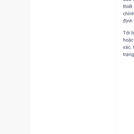
thiế
chỉnh
định 
Tới 
hoặc
xác.
trạn