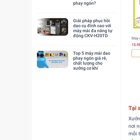
phay ngón?
Giải pháp phục hồi
dao cụ đỉnh cao với
máy mài đa năng tự
động CKV-H20TD
Top 5 máy mài dao
phay ngón giá rẻ,
chất lượng cho
xưởng cơ khí
Tại 
Xưởn
nơi n
mỗi t