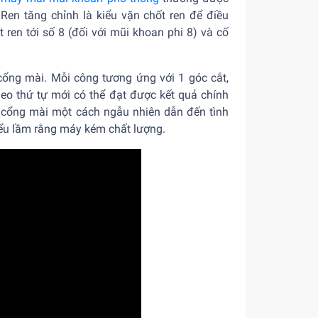
 Ren tăng chỉnh là kiểu vặn chốt ren để điều
 ren tới số 8 (đối với mũi khoan phi 8) và cố
cổng mài. Mỗi công tương ứng với 1 góc cắt,
heo thứ tự mới có thể đạt được kết quả chính
o cổng mài một cách ngẫu nhiên dẫn đến tình
ểu lầm rằng máy kém chất lượng.