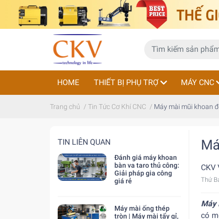
HOME
THIẾT BỊ PHỤ TRỢ
MÁY CNC
Trang chủ
/
Tin Tức Cơ Khí CNC
/
Máy mài mũi khoan để
Má
TIN LIÊN QUAN
Đánh giá máy khoan
bàn va taro thủ công:
CKV 
Giải pháp gia công
Thứ B
giá rẻ
Máy 
Máy mài ống thép
có m
tròn | Máy mài tẩy gỉ,