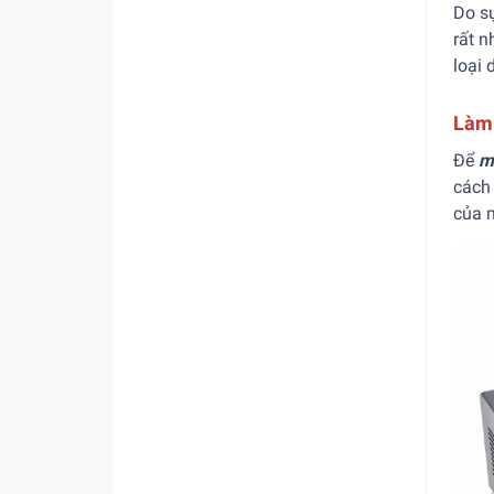
Do s
rất 
loại 
Làm 
Để
m
cách 
của 