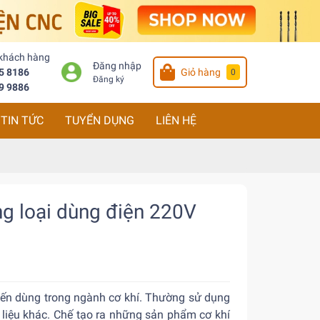
 khách hàng
Đăng nhập
5 8186
Giỏ hàng
0
Đăng ký
9 9886
TIN TỨC
TUYỂN DỤNG
LIÊN HỆ
g loại dùng điện 220V
iến dùng trong ngành cơ khí. Thường sử dụng
 liệu khác. Chế tạo ra những sản phẩm cơ khí