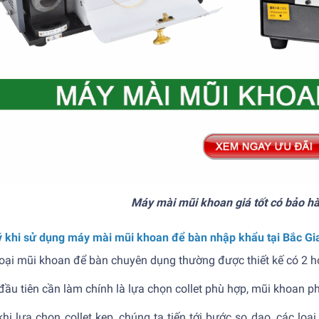
Máy mài mũi khoan giá tốt có bảo h
ý khi sử dụng máy mài mũi khoan để bàn nhập khẩu tại Bắc Gi
oại mũi khoan để bàn chuyên dụng thường được thiết kế có 2 h
đầu tiên cần làm chính là lựa chọn collet phù hợp, mũi khoan phi
hi lựa chọn collet kẹp, chúng ta tiến tới bước so dao, các loạ