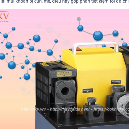
lại mũi khoan bị cùn, mẻ, điều này góp phần tiết kiệm tối đa chi