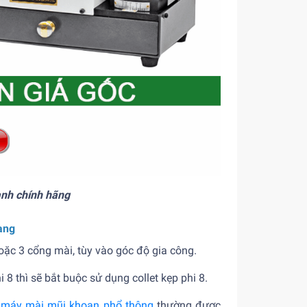
ành chính hãng
ang
oặc 3 cổng mài, tùy vào góc độ gia công.
 8 thì sẽ bắt buộc sử dụng collet kẹp phi 8.
i
máy mài mũi khoan phổ thông
thường được