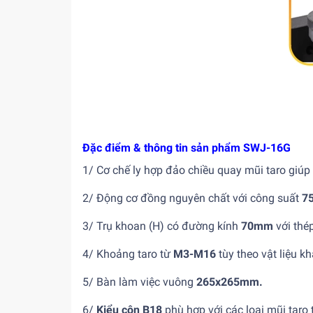
Đặc điểm & thông tin sản phẩm SWJ-16G
1/ Cơ chế ly hợp đảo chiều quay mũi taro giúp 
2/ Động cơ đồng nguyên chất với công suất
7
3/ Trụ khoan (H) có đường kính
70mm
với thé
4/ Khoảng taro từ
M3-M16
tùy theo vật liệu k
5/ Bàn làm việc vuông
265x265mm.
6/
Kiểu côn B18
phù hợp với các loại mũi taro t