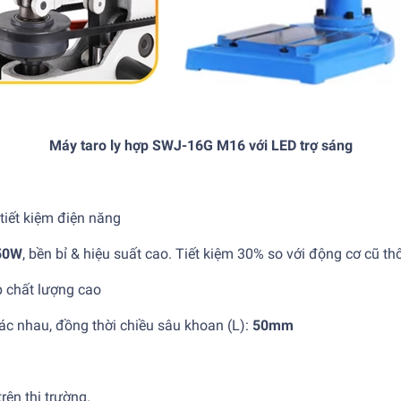
Máy taro ly hợp SWJ-16G M16 với LED trợ sáng
tiết kiệm điện năng
50W
, bền bỉ & hiệu suất cao. Tiết kiệm 30% so với động cơ cũ t
p chất lượng cao
hác nhau, đồng thời chiều sâu khoan (L):
50mm
rên thị trường.