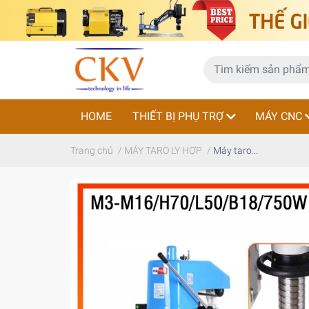
HOME
THIẾT BỊ PHỤ TRỢ
MÁY CNC
Trang chủ
/
MÁY TARO LY HỢP
/
Máy taro...