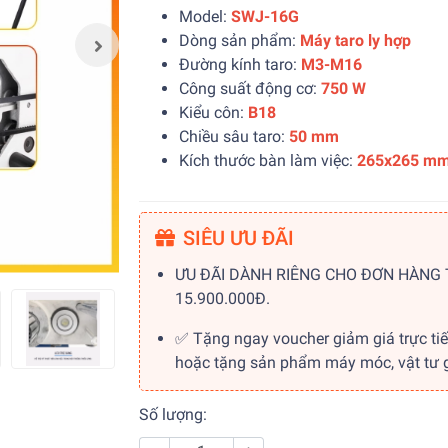
Model:
SWJ-16G
Dòng sản phẩm:
Máy taro ly hợp
Đường kính taro:
M3-M16
Công suất động cơ:
750 W
Kiểu côn:
B18
Chiều sâu taro:
50
mm
Kích thước bàn làm việc:
265x265 m
SIÊU ƯU ĐÃI
ƯU ĐÃI DÀNH RIÊNG CHO ĐƠN HÀNG
15.900.000Đ.
✅ Tặng ngay voucher giảm giá trực ti
hoặc tặng sản phẩm máy móc, vật tư gi
Số lượng: