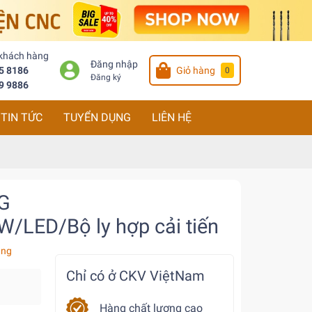
 khách hàng
Đăng nhập
5 8186
Giỏ hàng
0
Đăng ký
9 9886
TIN TỨC
TUYỂN DỤNG
LIÊN HỆ
6G
LED/Bộ ly hợp cải tiến
àng
Chỉ có ở CKV ViệtNam
Hàng chất lượng cao