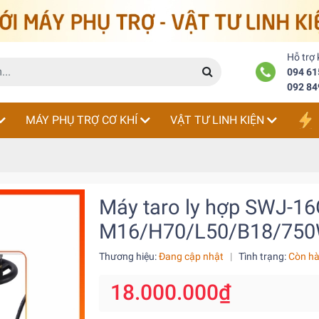
Hỗ trợ
094 61
092 84
MÁY PHỤ TRỢ CƠ KHÍ
VẬT TƯ LINH KIỆN
Máy taro ly hợp SWJ-1
M16/H70/L50/B18/750W/
Thương hiệu:
Đang cập nhật
|
Tình trạng:
Còn h
18.000.000₫