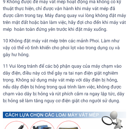
9 Không được để máy vát mép hoạt động mà không có kỹ
thuật thực hiện, chỉ được vận hành khi máy vát mép đã
được cầm trong tay. Máy đang quay vui lòng không đặt máy
trên mặt đất hoặc bàn làm việc, hãy đợi cho đến khi máy vát
mép hoàn toàn đứng yên trước khi đặt máy xuống.
10 Không đặt máy vát mép trên các mảnh Phoi. Làm như
vậy có thể vô tình khiến cho phoi lọt vào trong dụng cụ và
gây hư hỏng.
11 Vui lòng tránh để các bộ phận quay của máy chạm vào
dây điện, điều này có thể gây ra tai nạn điện giật nghiêm
trọng. Không sử dụng máy vát mép với dây điện bị hỏng,
nếu dây điện bị hỏng trong quá trình làm việc, không được
chạm vào dây bị hỏng và rút phích cắm ra ngay lập tức, dây
bị hỏng sẽ làm tăng nguy cơ điện giật cho người sử dụng.