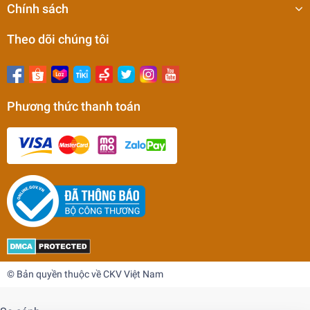
Chính sách
Theo dõi chúng tôi
Phương thức thanh toán
Thanh đá mài dầu Boride AS-9 1/8x1/4x6 #150
Hàng nhập khẩu USA
0₫
© Bản quyền thuộc về CKV Việt Nam
undefined