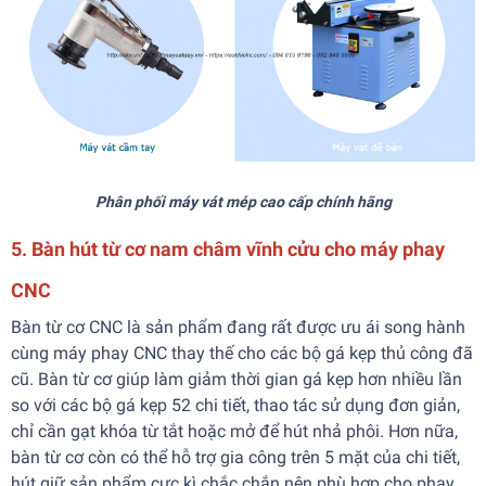
Phân phối máy vát mép cao cấp chính hãng
5. Bàn hút từ cơ nam châm vĩnh cửu cho máy phay
CNC
Bàn từ cơ CNC là sản phẩm đang rất được ưu ái song hành
cùng máy phay CNC thay thế cho các bộ gá kẹp thủ công đã
cũ. Bàn từ cơ giúp làm giảm thời gian gá kẹp hơn nhiều lần
so với các bộ gá kẹp 52 chi tiết, thao tác sử dụng đơn giản,
chỉ cần gạt khóa từ tắt hoặc mở để hút nhả phôi. Hơn nữa,
bàn từ cơ còn có thể hỗ trợ gia công trên 5 mặt của chi tiết,
hút giữ sản phẩm cực kì chắc chắn nên phù hợp cho phay