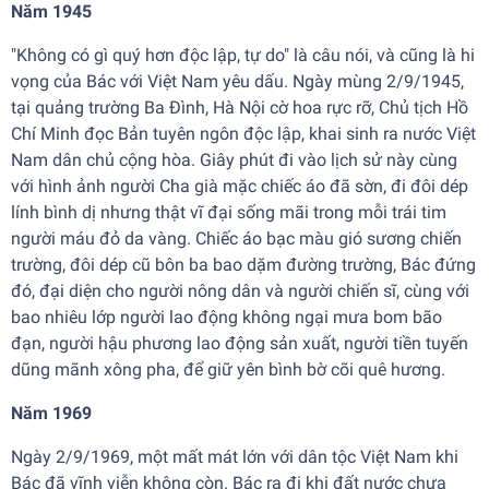
Năm 1945
"Không có gì quý hơn độc lập, tự do" là câu nói, và cũng là hi
vọng của Bác với Việt Nam yêu dấu. Ngày mùng 2/9/1945,
tại quảng trường Ba Đình, Hà Nội cờ hoa rực rỡ, Chủ tịch Hồ
Chí Minh đọc Bản tuyên ngôn độc lập, khai sinh ra nước Việt
Nam dân chủ cộng hòa. Giây phút đi vào lịch sử này cùng
với hình ảnh người Cha già mặc chiếc áo đã sờn, đi đôi dép
lính bình dị nhưng thật vĩ đại sống mãi trong mỗi trái tim
người máu đỏ da vàng. Chiếc áo bạc màu gió sương chiến
trường, đôi dép cũ bôn ba bao dặm đường trường, Bác đứng
đó, đại diện cho người nông dân và người chiến sĩ, cùng với
bao nhiêu lớp người lao động không ngại mưa bom bão
đạn, người hậu phương lao động sản xuất, người tiền tuyến
dũng mãnh xông pha, để giữ yên bình bờ cõi quê hương.
Năm 1969
Ngày 2/9/1969, một mất mát lớn với dân tộc Việt Nam khi
Bác đã vĩnh viễn không còn. Bác ra đi khi đất nước chưa