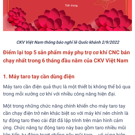
CKV Việt Nam thông báo nghỉ lễ Quốc khánh 2/9/2022
Điểm lại top 5 sản phẩm máy phụ trợ cơ khí CNC bán
chạy nhất trong 6 tháng đầu năm của CKV Việt Nam
1. Máy taro tay cần dùng điện
Máy taro cần điện quả thực là một thiết bị không thể bỏ qua
trong mỗi xưởng cơ khí với nhiều công năng hiện đại.
Một trong những chức năng chính khiến cho máy taro tay
cần chạy điện trở nên khác biệt so với máy khí nén chính là
tự động taro theo cài đặt đã lập trình trên màn hình cảm
ứng. Chức năng tự động taro này bao gồm taro nhiều mũi
liên tiếp, tự động trượt chống gãy mũi taro,... vô cùng hiện