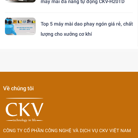
máy mài đa năng tự động CKV-H20TD
Top 5 máy mài dao phay ngón giá rẻ, chất
lượng cho xưởng cơ khí
Về chúng tôi
CÔNG TY CỔ PHẦN CÔNG NGHỆ VÀ DỊCH VỤ CKV VIỆT NAM