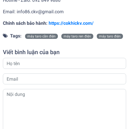
Hotline - Zalo: 092 849 9886
Email: info86.ckv@gmail.com
Chính sách bảo hành:
https://cokhickv.com/
Tags:
máy taro cần điện
máy taro ren điện
máy taro điện
Viết bình luận của bạn