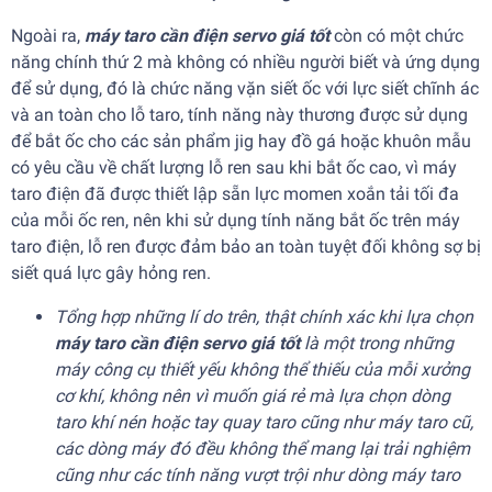
Ngoài ra,
máy taro cần điện servo giá tốt
còn có một chức
năng chính thứ 2 mà không có nhiều người biết và ứng dụng
để sử dụng, đó là chức năng vặn siết ốc với lực siết chĩnh ác
và an toàn cho lỗ taro, tính năng này thương được sử dụng
để bắt ốc cho các sản phẩm jig hay đồ gá hoặc khuôn mẫu
có yêu cầu về chất lượng lỗ ren sau khi bắt ốc cao, vì máy
taro điện đã được thiết lập sẵn lực momen xoắn tải tối đa
của mỗi ốc ren, nên khi sử dụng tính năng bắt ốc trên máy
taro điện, lỗ ren được đảm bảo an toàn tuyệt đối không sợ bị
siết quá lực gây hỏng ren.
Tổng hợp những lí do trên, thật chính xác khi lựa chọn
máy taro cần điện servo giá tốt
là một trong những
máy công cụ thiết yếu không thể thiếu của mỗi xưởng
cơ khí, không nên vì muốn giá rẻ mà lựa chọn dòng
taro khí nén hoặc tay quay taro cũng như máy taro cũ,
các dòng máy đó đều không thể mang lại trải nghiệm
cũng như các tính năng vượt trội như dòng máy taro