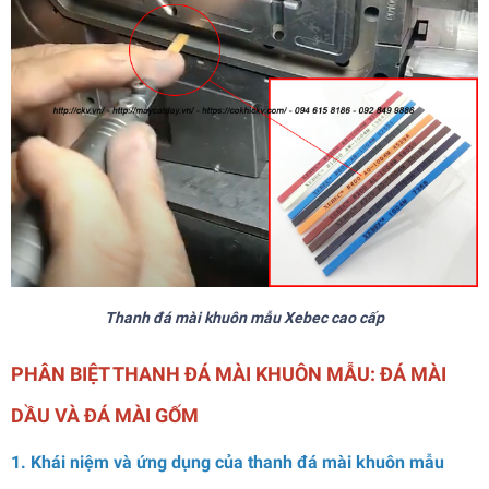
Thanh đá mài khuôn mẫu Xebec cao cấp
PHÂN BIỆT THANH ĐÁ MÀI KHUÔN MẪU: ĐÁ MÀI
DẦU VÀ ĐÁ MÀI GỐM
1. Khái niệm và ứng dụng của thanh đá mài khuôn mẫu