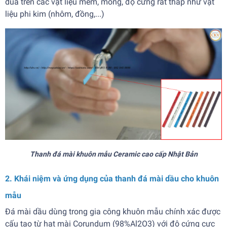
dũa trên các vật liệu mềm, mỏng, độ cứng rất thấp như vật
liệu phi kim (nhôm, đồng,...)
Thanh đá mài khuôn mẫu Ceramic cao cấp Nhật Bản
2. Khái niệm và ứng dụng của thanh đá mài dầu cho khuôn
mẫu
Đá mài dầu dùng trong gia công khuôn mẫu chính xác được
cấu tạo từ hạt mài Corundum (98%Al2O3) với độ cứng cực